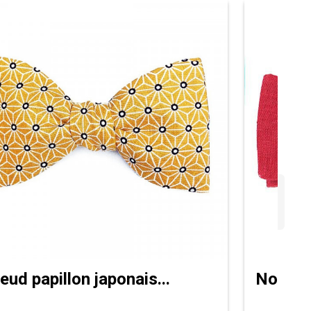
ud papillon japonais...
Noeud p