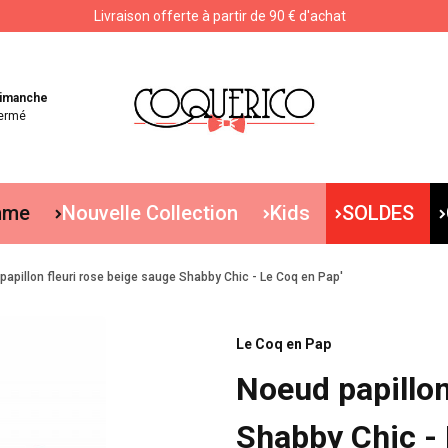
Livraison offerte à partir de 90 € d'achat
Livraison offerte à partir de 90 € d'achat
imanche
ermé
mme
Nouvelle Collection
Kids
SOLDES
papillon fleuri rose beige sauge Shabby Chic - Le Coq en Pap'
Le Coq en Pap
Noeud papillon
Shabby Chic - 