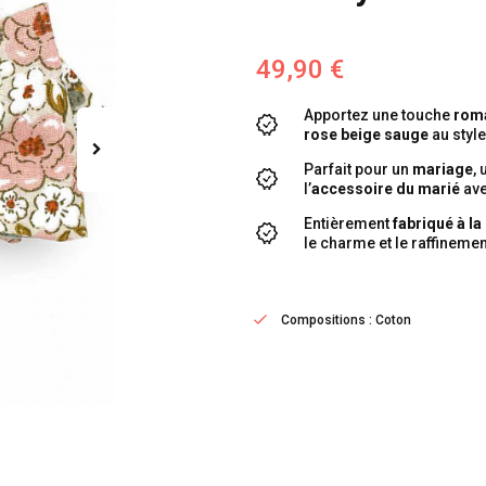
49,90 €
Apportez une touche
roma
rose beige sauge
au styl
Parfait pour un
mariage
,
l’
accessoire du marié
ave
Entièrement
fabriqué à l
le charme et le raffinemen
Compositions : Coton