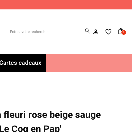
0
Cartes cadeaux
 fleuri rose beige sauge
Le Coq en Pap'