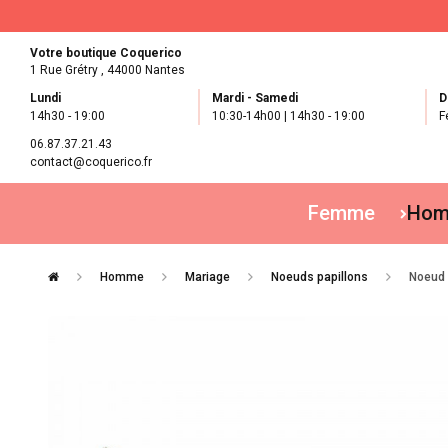
Votre boutique Coquerico
1 Rue Grétry ,
44000 Nantes
Lundi
Mardi - Samedi
D
14h30 - 19:00
10:30-14h00 | 14h30 - 19:00
F
06.87.37.21.43
contact@coquerico.fr
Femme
Ho
Homme
Mariage
Noeuds papillons
Noeud 