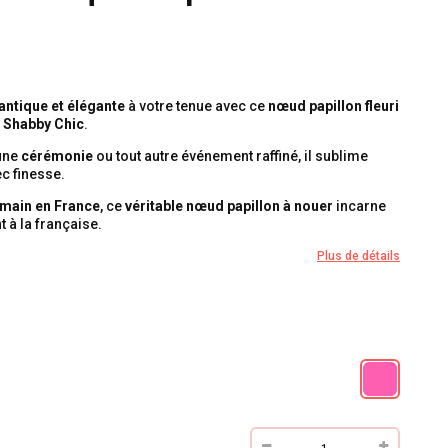
ntique et élégante
à votre tenue avec ce
nœud papillon fleuri
e
Shabby Chic
.
 une
cérémonie
ou tout autre événement raffiné, il sublime
c finesse.
a main en France
, ce
véritable nœud papillon à nouer
incarne
t à la française.
Plus de détails