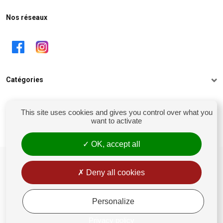
Nos réseaux
Catégories
Informations
This site uses cookies and gives you control over what you
want to activate
Mon compte
OK, accept all
siret : 81238106900028
Conditions générales de vente
Deny all cookies
Rétractation
Mentions légales
Personalize
Politique de confidentialité
Privacy policy