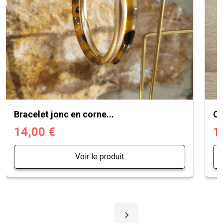
Bracelet jonc en corne...
Ch
14,00 €
1
Voir le produit