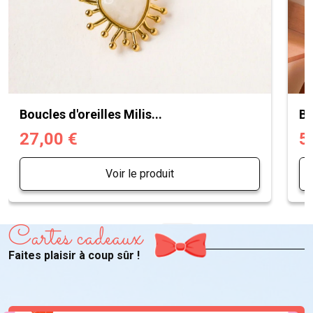
Boucles d'oreilles Milis...
Bo
27,00 €
5
Voir le produit
Cartes cadeaux
Faites plaisir à coup sûr !