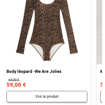
Body léopard -We Are Jolies
Mu
69,00 €
7
59,00 €
5
Voir le produit