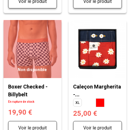
Voir le produit
Voir le produit
Non disponible
Boxer Checked -
Caleçon Margherita
Billybelt
-...
En rupture de stock
XL
19,90 €
25,00 €
Voir le produit
Voir le produit