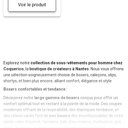
Voir le produit
Explorez notre
collection de sous-vêtements pour homme chez
Coquerico
, la
boutique de créateurs à Nantes
. Nous vous offrons
une sélection soigneusement choisie de boxers, caleçons, slips,
shortys, et bien plus encore, alliant confort, élégance et style.
Boxers confortables et tendance :
Découvrez notre
large gamme de boxers
conçus pour offrir un
confort optimal tout en restant à la pointe de la mode. Des coupes
modernes offrant de la respirabilité, des élastiques tendance, et
des coloris variés font de
nos boxers
des incontournables de votre
garde-robe. Imprimé, fantaisie, kaki, bleu-marine, multicolore, gris
chiné, à rayures, ou bicolore noir et blanc, vous trouverez