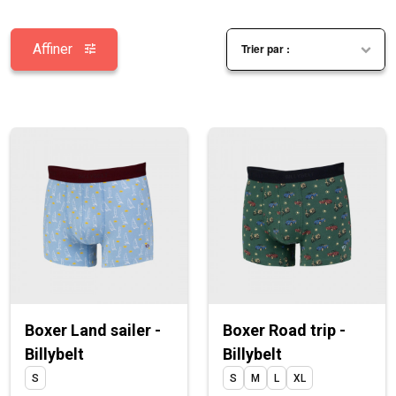
Affiner
Boxer Land sailer -
Boxer Road trip -
Billybelt
Billybelt
S
S
M
L
XL