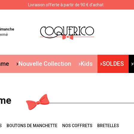
Livraison offerte à partir de 90 € d'achat
Livraison offerte à partir de 90 € d'achat
imanche
ermé
mme
Nouvelle Collection
Kids
SOLDES
mme
S
BOUTONS DE MANCHETTE
NOS COFFRETS
BRETELLES