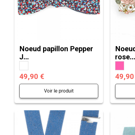
Noeud papillon Pepper
Noeud 
J...
rose..
49,90 €
49,90
Voir le produit