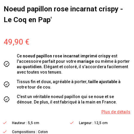
Noeud papillon rose incarnat crispy -
Le Coq en Pap'
49,90 €
Ce
n
oeud papillon rose incarnat imprimé crispy
est
l'accessoire parfait pour votre
mariage
ou même à porter
au quotidien.
Elégant et coloré, il s'accordera facilement
avec toutes vos tenues.
Tissus fin et doux, agréable à porter,
taille ajustable
à
votre tour de cou.
C'est un véritable noeud papillon qui se noue et se
dénoue. De plus, il est fabriqué à la main en France.
Plus de détails
Hauteur : 5,5 cm
Largeur : 12,5 cm
Compositions : Coton