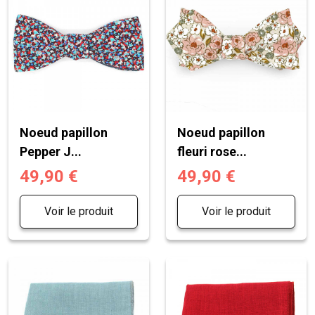
Noeud papillon
Noeud papillon
Pepper J...
fleuri rose...
49,90 €
49,90 €
Voir le produit
Voir le produit