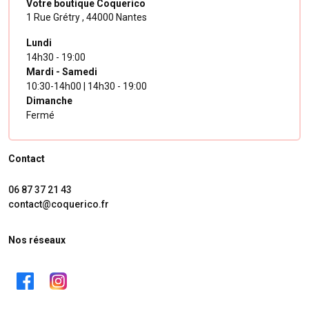
accessoires assortis
, y compris des boutons de manchette,
Votre boutique Coquerico
nœuds papillon, pochettes ou bretelles pour une coordination
1 Rue Grétry ,
44000 Nantes
parfaite de la tête aux pieds lors d’un mariage.
Lundi
Trouvez la cravate parfaite pour compléter votre tenue chez
14h30 - 19:00
Coquerico à Nantes
,
boutique spécialisée dans les accessoires
Mardi - Samedi
de mariage
, et faites une déclaration de style élégante à chaque
10:30-14h00 | 14h30 - 19:00
occasion.
Dimanche
Découvrez nos autres collections d'
Accessoire mariage pour
Fermé
homme
:
Bretelles
,
Boutons de manchette
,
Noeuds papillons
Contact
06 87 37 21 43
contact@coquerico.fr
Nos réseaux