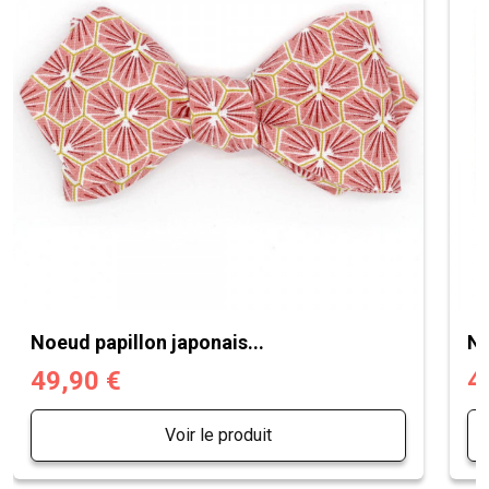
Noeud papillon japonais...
No
49,90 €
4
Voir le produit