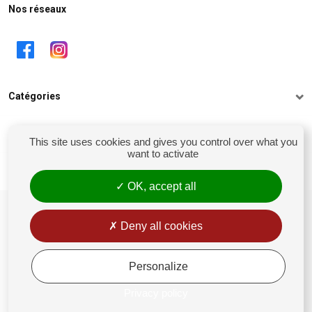
Nos réseaux
Catégories
Informations
This site uses cookies and gives you control over what you
want to activate
Mon compte
OK, accept all
siret : 81238106900028
Conditions générales de vente
Deny all cookies
Rétractation
Mentions légales
Personalize
Politique de confidentialité
Privacy policy
Gestion des Cookies