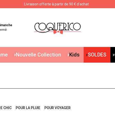
Livraison offerte à partir de 90 € d'achat
Livraison offerte à partir de 90 € d'achat
imanche
ermé
mme
Nouvelle Collection
Kids
SOLDES
E CHIC
POUR LA PLUIE
POUR VOYAGER