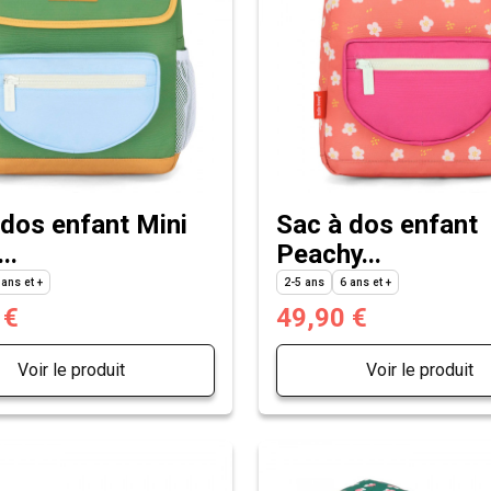
 dos enfant Mini
Sac à dos enfant
..
Peachy...
 ans et +
2-5 ans
6 ans et +
 €
49,90 €
Voir le produit
Voir le produit