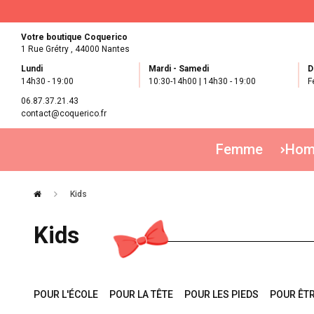
Votre boutique Coquerico
1 Rue Grétry ,
44000 Nantes
Lundi
Mardi - Samedi
D
14h30 - 19:00
10:30-14h00 | 14h30 - 19:00
F
06.87.37.21.43
contact@coquerico.fr
Femme
Ho
Kids
Kids
POUR L'ÉCOLE
POUR LA TÊTE
POUR LES PIEDS
POUR ÊTR