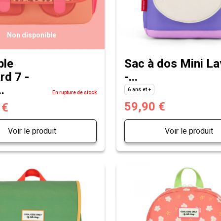
Non disponible
ble
Sac à dos Mini L
rd 7 -
-...
.
6 ans et +
En rupture de stock
59,90 €
 €
Voir le produit
Voir le produit