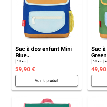
Sac à dos enfant Mini
Sac à
Blue...
Green.
2-5 ans
2-5 ans
6
59,90 €
49,90
Voir le produit