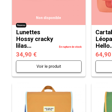
Non disponible
Nouveau
Lunettes
Carta
Hossy cracky
Léopa
lilas...
Hello..
En rupture de stock
34,90 €
64,90
Voir le produit