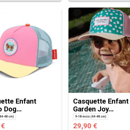
ette Enfant
Casquette Enfant
 Dog...
Garden Joy...
44-48 cm)
9-18 mois (44-48 cm)
 €
29,90 €