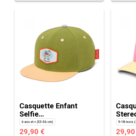
Casquette Enfant
Casqu
Selfie...
Stereo
6 ans et + (53-56 cm)
9-18 mois (
29,90 €
29,90