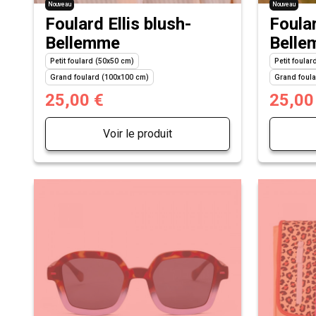
Nouveau
Nouveau
Foulard Ellis blush-
Foula
Bellemme
Bell
Petit foulard (50x50 cm)
Petit foula
Grand foulard (100x100 cm)
Grand foul
25,00 €
25,00
Voir le produit