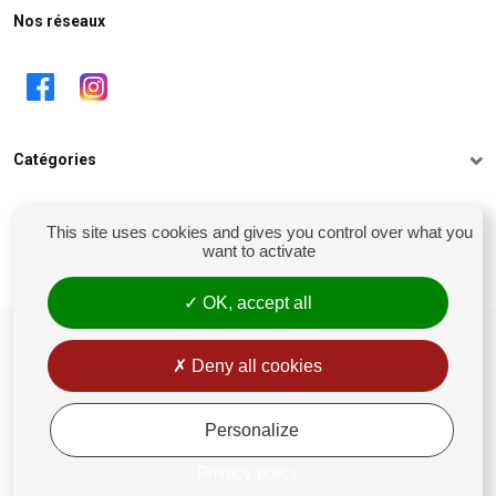
Nos réseaux
Catégories
Informations
This site uses cookies and gives you control over what you
want to activate
Mon compte
OK, accept all
siret : 81238106900028
Conditions générales de vente
Deny all cookies
Rétractation
Mentions légales
Personalize
Politique de confidentialité
Privacy policy
Gestion des Cookies