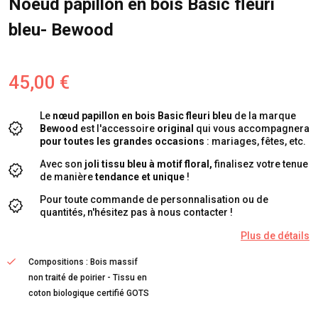
Noeud papillon en bois Basic fleuri
bleu- Bewood
45,00 €
Le
nœud papillon en bois Basic fleuri bleu
de la marque
Bewood
est l'accessoire
original
qui vous accompagnera
pour toutes les grandes occasions
: mariages, fêtes, etc.
Avec son
joli tissu bleu à motif floral,
finalisez votre tenue
de manière
tendance et unique
!
Pour toute commande de personnalisation ou de
quantités, n'hésitez pas à nous contacter !
Plus de détails
Compositions : Bois massif
non traité de poirier - Tissu en
coton biologique certifié GOTS