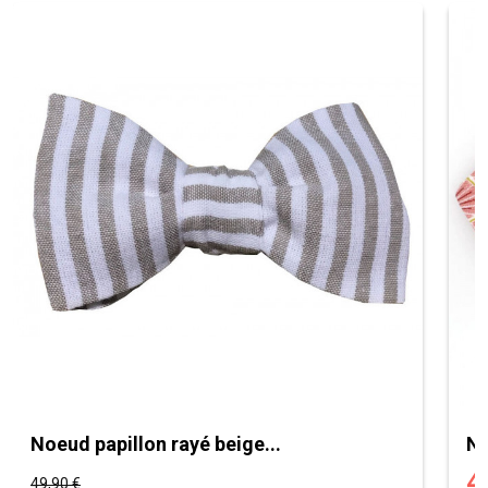
Noeud papillon rayé beige...
No
4
49,90 €