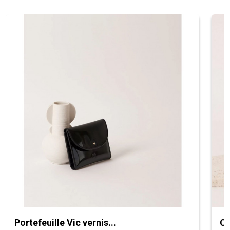
Portefeuille Vic vernis...
Ce