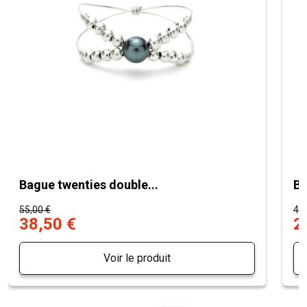
Bague twenties double...
Ba
55,00 €
40,
38,50 €
2
Voir le produit