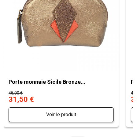
Porte monnaie Sicile Bronze...
Po
45,00 €
45,
31,50 €
3
Voir le produit