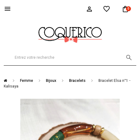
0
Femme
Bijoux
Bracelets
Bracelet Elsa n°1 -
Kalisaya