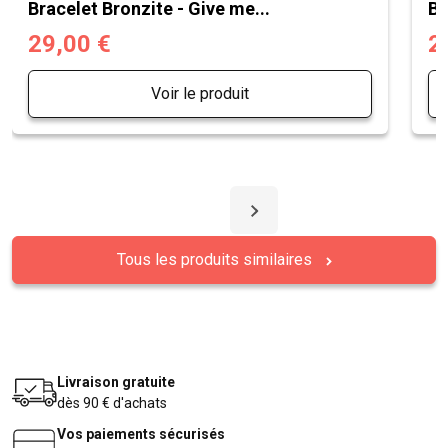
Bracelet Bronzite - Give me...
Br
29,00 €
2
Voir le produit
Tous les produits similaires
Livraison gratuite
dès 90 € d'achats
Vos paiements sécurisés