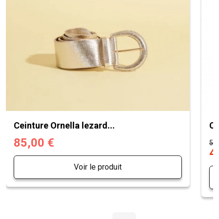
Ceinture Ornella lezard...
Ce
85,00 €
59,
4
Voir le produit