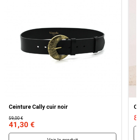
Ceinture Cally cuir noir
Ce
8
59,00 €
41,30 €