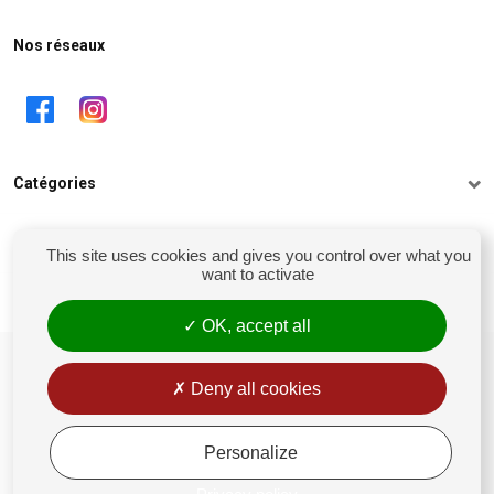
Nos réseaux
Catégories
Informations
This site uses cookies and gives you control over what you
want to activate
Mon compte
OK, accept all
siret : 81238106900028
Conditions générales de vente
Deny all cookies
Rétractation
Mentions légales
Personalize
Politique de confidentialité