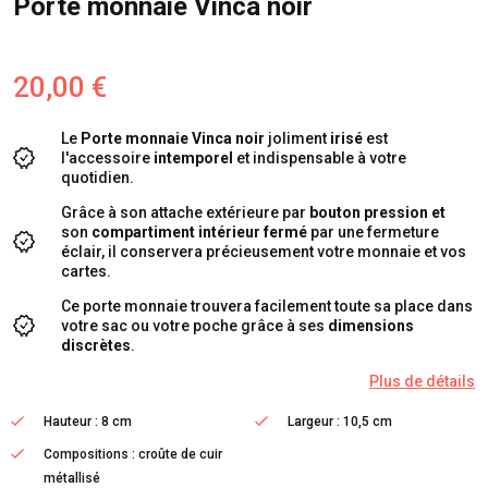
Porte monnaie Vinca noir
20,00 €
Le
Porte monnaie Vinca noir
joliment
irisé
est
l'accessoire
intemporel
et indispensable à votre
quotidien.
Grâce à son attache extérieure par
bouton pression et
son
compartiment intérieur fermé
par une fermeture
éclair, il conservera précieusement votre monnaie et vos
cartes.
Ce porte monnaie trouvera facilement toute sa place dans
votre sac ou votre poche grâce à ses
dimensions
discrètes
.
Plus de détails
Hauteur : 8 cm
Largeur : 10,5 cm
Compositions : croûte de cuir
métallisé