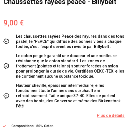
Chaussettes rayées peace - Billybelt
9,00 €
Les
chaussettes
rayées Peace
des rayures dans des tons
pastel, le "PEACE" qui diffuse des bonnes vibes à chaque
foulée, c'est l'esprit seventies revisité par
Billybelt
.
Le coton peigné garantit une douceur et une meilleure
résistance que le coton standard. Les zones de
frottement (pointes et talons) sont renforcées en nylon
pour prolonger la durée de vie. Certifiées OEKO-TEX, elles
ne contiennent aucune substance toxique.
Hauteur cheville, épaisseur intermédiaire, elles
fonctionnent toute l'année sans surchauffe ni
refroidissement. Taille unique 37-40. Elles se portent
avec des boots, des Converse et même des Birkenstock
l'été
Plus de détails
Compositions : 80% Coton