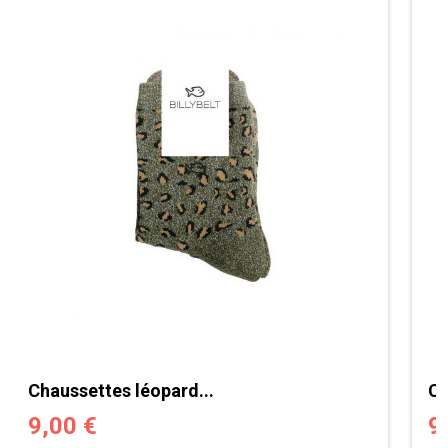
Chaussettes léopard...
Ch
9,00 €
9