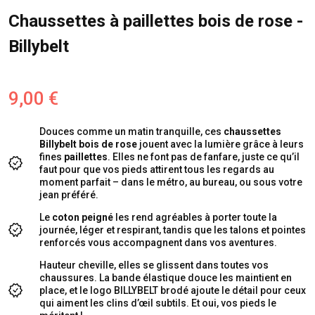
Chaussettes à paillettes bois de rose -
Billybelt
9,00 €
Douces comme un matin tranquille, ces
chaussettes
Billybelt bois de rose
jouent avec la lumière grâce à leurs
fines
paillettes
. Elles ne font pas de fanfare, juste ce qu’il
faut pour que vos pieds attirent tous les regards au
moment parfait – dans le métro, au bureau, ou sous votre
jean préféré.
Le
coton peigné
les rend agréables à porter toute la
journée, léger et respirant, tandis que les talons et pointes
renforcés vous accompagnent dans vos aventures.
Hauteur cheville, elles se glissent dans toutes vos
chaussures. La bande élastique douce les maintient en
place, et le logo BILLYBELT brodé ajoute le détail pour ceux
qui aiment les clins d’œil subtils. Et oui, vos pieds le