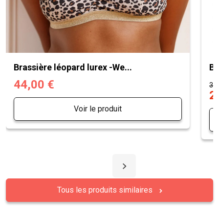
Brassière léopard lurex -We...
Br
44,00 €
39,
2
Voir le produit
Tous les produits similaires