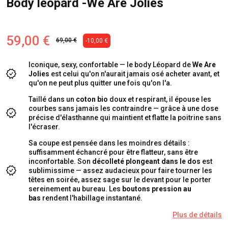
Body léopard -We Are Jolies
59,00 €
69,00 €
-10,00 €
Iconique, sexy, confortable — le body Léopard de
We Are
Jolies
est celui qu'on n'aurait jamais osé acheter avant, et
qu'on ne peut plus quitter une fois qu'on l'a.
Taillé dans un
coton bio
doux et respirant, il épouse les
courbes sans jamais les contraindre — grâce à une dose
précise d'élasthanne qui maintient et flatte la poitrine sans
l'écraser.
Sa coupe est pensée dans les moindres détails :
suffisamment échancré pour être flatteur, sans être
inconfortable. Son
décolleté plongeant dans le dos
est
sublimissime — assez audacieux pour faire tourner les
têtes en soirée, assez sage sur le devant pour le porter
sereinement au bureau. Les
boutons pression au
bas
rendent l'habillage instantané.
Plus de détails