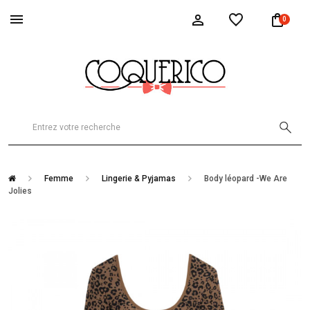
0
Femme
Lingerie & Pyjamas
Body léopard -We Are
Jolies