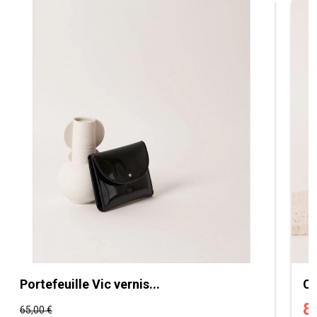
Portefeuille Vic vernis...
Ce
8
65,00 €