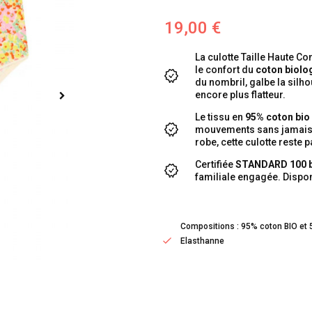
19,00 €
La culotte Taille Haute C
le confort du
coton biolo
du nombril, galbe la silho
encore plus flatteur.
Le tissu en
95% coton bio
mouvements sans jamais bâ
robe, cette culotte reste 
Certifiée
STANDARD 100 
familiale engagée. Dispon
Compositions : 95% coton BIO et
Elasthanne