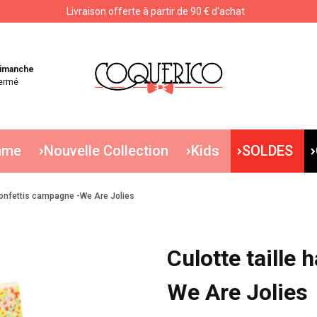
Livraison offerte à partir de 90 € d'achat
Livraison offerte à partir de 90 € d'achat
imanche
ermé
mme
Nouvelle Collection
Kids
SOLDES
 confettis campagne -We Are Jolies
Culotte taille
We Are Jolies