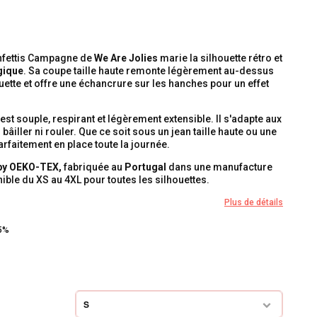
onfettis Campagne de
We Are Jolies
marie la silhouette rétro et
gique
. Sa coupe taille haute remonte légèrement au-dessus
uette et offre une échancrure sur les hanches pour un effet
est souple, respirant et légèrement extensible. Il s'adapte aux
iller ni rouler. Que ce soit sous un jean taille haute ou une
parfaitement en place toute la journée.
by OEKO-TEX,
fabriquée au
Portugal
dans une manufacture
ible du XS au 4XL pour toutes les silhouettes.
Plus de détails
 5%
S