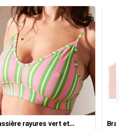
ssière rayures vert et...
Brassiè