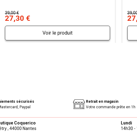
39,00 €
39,0
27,30 €
27
Voir le produit
aiements sécurisés
Retrait en magasin
Mastercard, Paypal
Votre commande prête en 1h
outique Coquerico
Lundi
try ,
44000 Nantes
14h30 - 