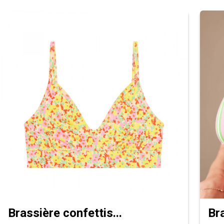
Brassière confettis...
Bra