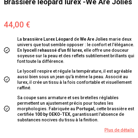
Brassière léopard lurex -We Are Jolies
44,00 €
La
brassière Lurex Léopard
de
We Are Jolies
marie deux
univers que tout semble opposer : le confort et l'élégance.
En
lyocell rehaussé d'un fil lurex
, elle offre une douceur
soyeuse sur la peau et des reflets subtilement brillants qui
font toute la différence.
Le lyocell respire et régule la température, il est agréable
aussi bien sous un jean qu'à même la peau. Associé au
lurex, il crée un tissu à la fois confortable et visuellement
raffiné.
Sa coupe sans armature et ses bretelles réglables
permettent un ajustement précis pour toutes les
morphologies. Fabriquée au
Portugal,
cette brassière est
certifiée
100 by OEKO-TEX
, garantissant l'absence de
substances nocives du tissu à la finition.
Plus de détails