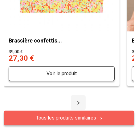
Brassière confettis...
Br
39,00 €
39,
27,30 €
2
Voir le produit
Tous les produits similaires