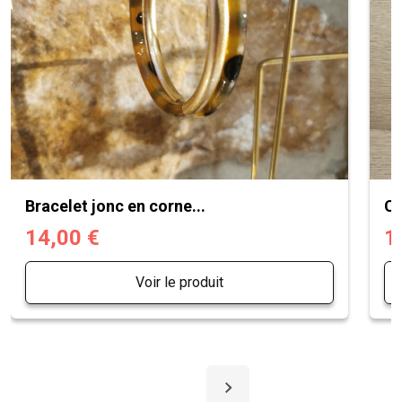
Bracelet jonc en corne...
Ch
14,00 €
1
Voir le produit