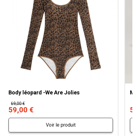
Body léopard -We Are Jolies
Mu
69,00 €
7
59,00 €
5
Voir le produit