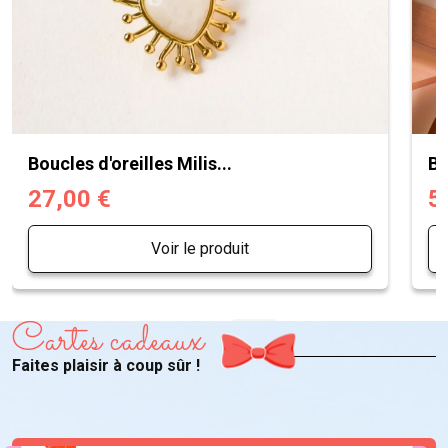
Boucles d'oreilles Milis...
Bo
27,00 €
5
Voir le produit
Cartes cadeaux
Faites plaisir à coup sûr !