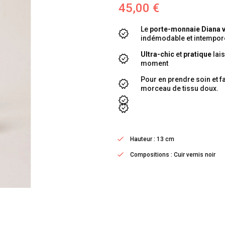
45,00 €
Le
porte-monnaie Diana v
indémodable et intempore
Ultra-chic
et
pratique
lai
moment
Pour en prendre soin et fa
morceau de tissu doux.
Hauteur : 13 cm
Compositions : Cuir vernis noir