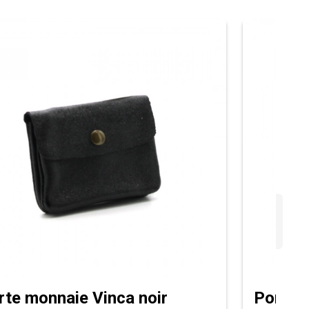
rte monnaie Vinca noir
Porte 