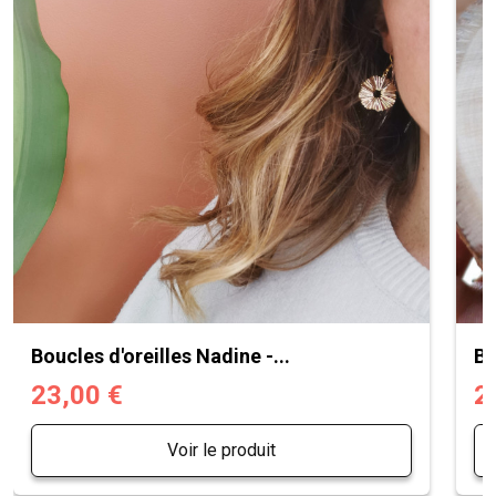
Boucles d'oreilles Nadine -...
Bo
23,00 €
2
Voir le produit