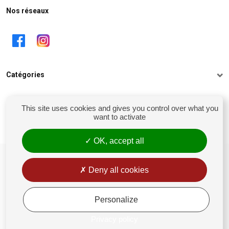
Nos réseaux
Catégories
Informations
This site uses cookies and gives you control over what you
want to activate
Mon compte
OK, accept all
siret : 81238106900028
Conditions générales de vente
Deny all cookies
Rétractation
Mentions légales
Personalize
Politique de confidentialité
Privacy policy
Gestion des Cookies