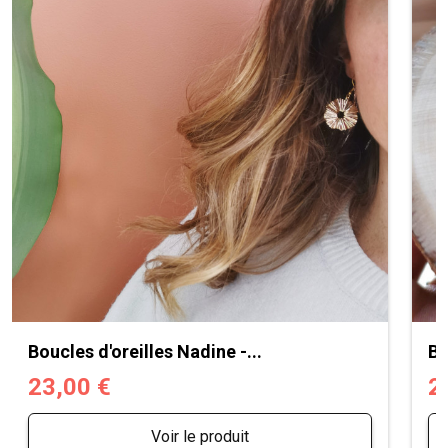
Boucles d'oreilles Nadine -...
Bo
23,00 €
2
Voir le produit