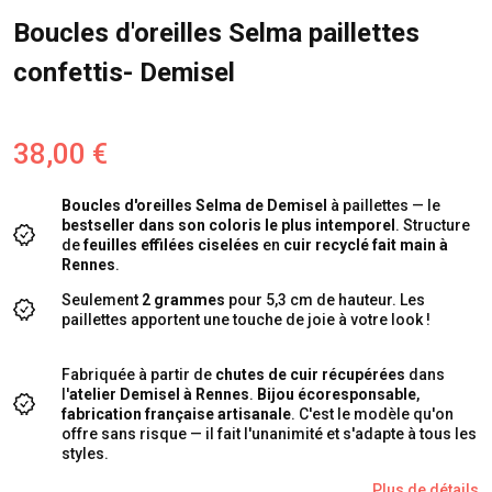
Boucles d'oreilles Selma paillettes
confettis- Demisel
38,00 €
Boucles d'oreilles Selma de Demisel
à paillettes — le
bestseller dans son coloris le plus intemporel
. Structure
de
feuilles effilées ciselées
en
cuir recyclé fait main à
Rennes
.
Seulement
2 grammes
pour 5,3 cm de hauteur. Les
paillettes apportent une touche de joie à votre look !
Fabriquée à partir de
chutes de cuir récupérées
dans
l'
atelier Demisel à Rennes
.
Bijou écoresponsable
,
fabrication française artisanale
.
C'est le modèle qu'on
offre sans risque — il fait l'unanimité et s'adapte à tous les
styles.
Plus de détails