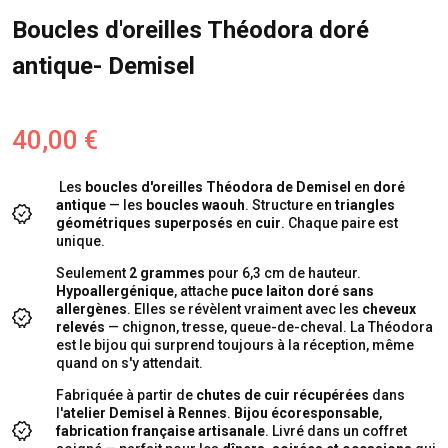
Boucles d'oreilles Théodora doré
antique- Demisel
40,00 €
Les
boucles d'oreilles Théodora de Demisel
en
doré
antique
— les
boucles waouh
. Structure en
triangles
géométriques superposés
en
cuir
. Chaque paire est
unique.
Seulement
2 grammes
pour 6,3 cm de hauteur.
Hypoallergénique
, attache
puce laiton doré sans
allergènes
. Elles se révèlent vraiment avec les
cheveux
relevés
— chignon, tresse, queue-de-cheval.
La Théodora
est le bijou qui surprend toujours à la réception, même
quand on s'y attendait.
Fabriquée à partir de
chutes de cuir récupérées
dans
l'
atelier Demisel à Rennes
.
Bijou écoresponsable
,
fabrication française artisanale
. Livré dans un coffret