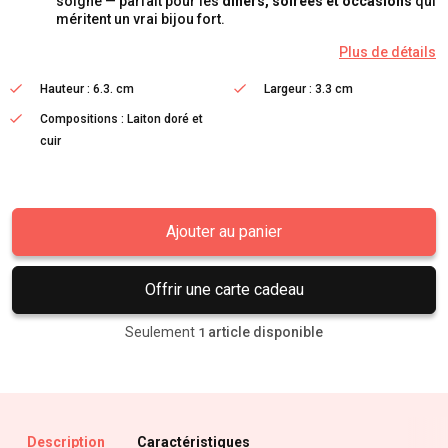
soigné — parfait pour les
dîners, soirées et occasions
qui
méritent un vrai bijou fort.
Plus de détails
Hauteur : 6.3. cm
Largeur : 3.3 cm
Compositions : Laiton doré et
cuir
Ajouter au panier
Offrir une carte cadeau
Seulement
article disponible
1
Description
Caractéristiques