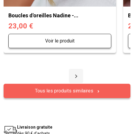
Boucles d'oreilles Nadine -...
Bo
23,00 €
2
Voir le produit
Tous les produits similaires
Livraison gratuite
dès 90 € d'achats