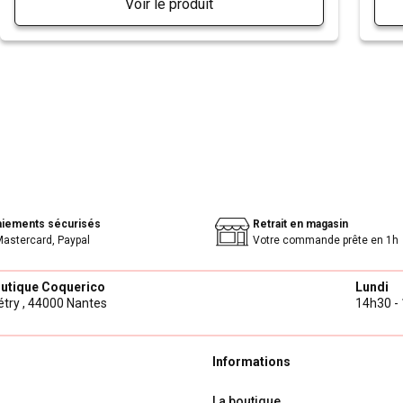
Voir le produit
aiements sécurisés
Retrait en magasin
Mastercard, Paypal
Votre commande prête en 1h
outique Coquerico
Lundi
try ,
44000 Nantes
14h30 - 
Informations
La boutique