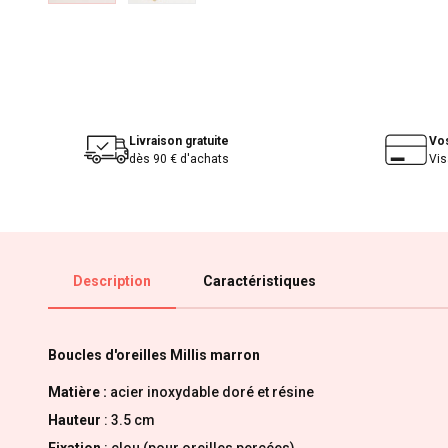
Livraison gratuite
Vo
dès 90 € d'achats
Vis
Description
Caractéristiques
Boucles d'oreilles Millis marron
Matière :
acier inoxydable doré et résine
Hauteur
: 3.5 cm
Fixation
: clou (pour oreilles percées)