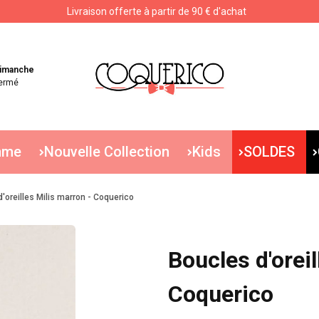
Livraison offerte à partir de 90 € d'achat
Livraison offerte à partir de 90 € d'achat
imanche
ermé
mme
Nouvelle Collection
Kids
SOLDES
'oreilles Milis marron - Coquerico
Boucles d'oreil
Coquerico