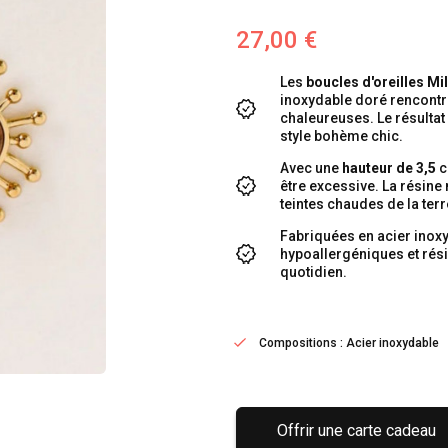
27,00 €
Les
boucles d'oreilles Mi
inoxydable doré rencontre
chaleureuses. Le résultat 
style bohème chic.
Avec une
hauteur de 3,5
c
être excessive. La résine
teintes chaudes de la terr
Fabriquées en acier inoxy
hypoallergéniques et rési
quotidien.
Compositions : Acier inoxydable
Offrir une carte cadeau