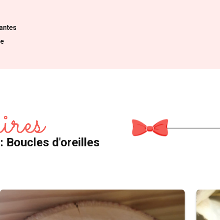
tantes
ne
ires
: Boucles d'oreilles