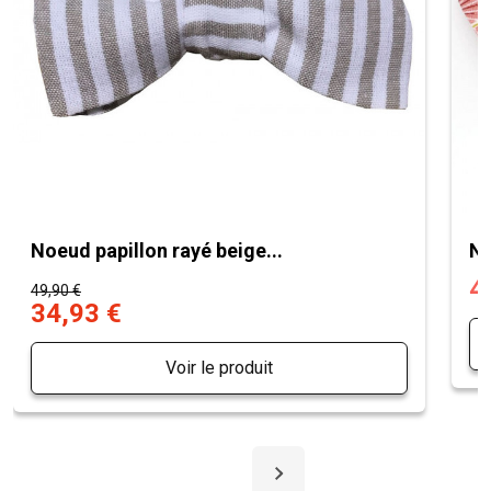
Noeud papillon rayé beige...
No
4
49,90 €
34,93 €
Voir le produit