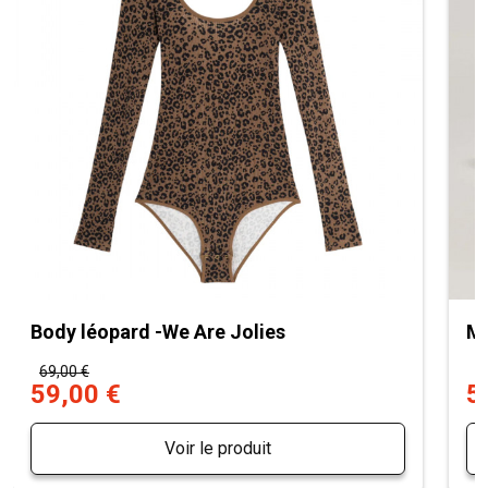
Body léopard -We Are Jolies
Mu
69,00 €
7
59,00 €
5
Voir le produit