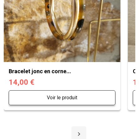
Bracelet jonc en corne...
Ch
14,00 €
1
Voir le produit