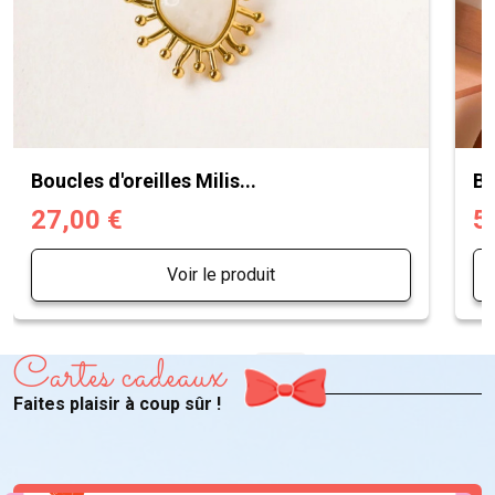
Boucles d'oreilles Milis...
Bo
27,00 €
5
Voir le produit
Cartes cadeaux
Faites plaisir à coup sûr !