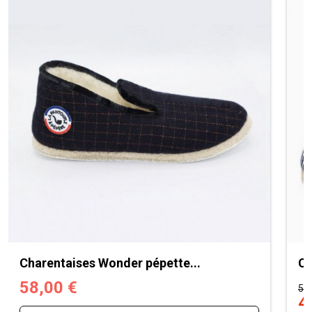
Charentaises Wonder pépette...
Ch
58,00 €
58,
4