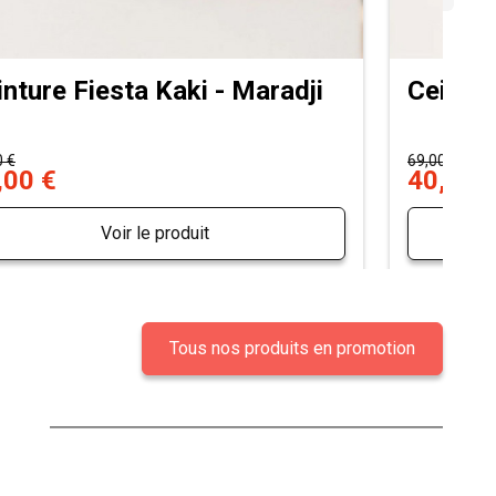
inture Fiesta Kaki - Maradji
Ceintur
0 €
69,00 €
,00 €
40,00 
Voir le produit
Tous nos produits en promotion