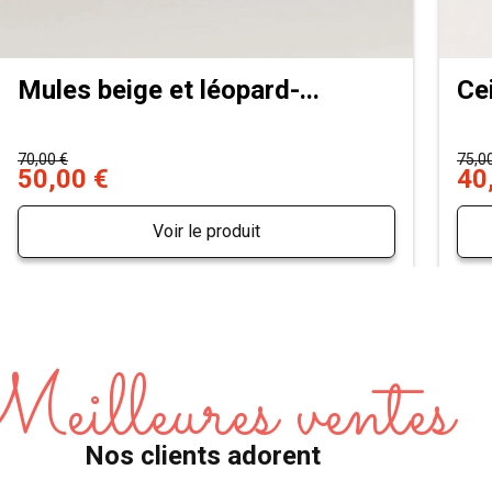
Mules beige et léopard-...
Ce
70,00 €
75,0
50,00 €
40
Voir le produit
eilleures ventes
Nos clients adorent