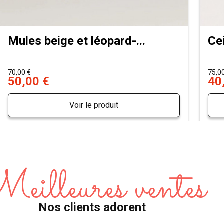
Mules beige et léopard-...
Ce
70,00 €
75,0
50,00 €
40
Voir le produit
eilleures ventes
Nos clients adorent