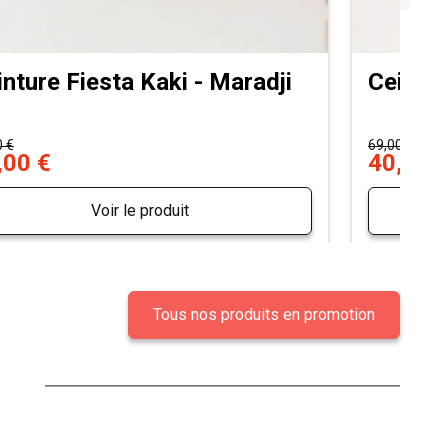
inture Fiesta Kaki - Maradji
Ceintur
0 €
69,00 €
,00 €
40,00 
Voir le produit
Tous nos produits en promotion