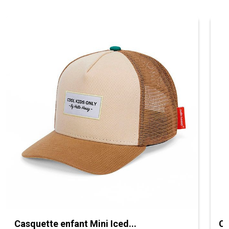
Casquette enfant Mini Iced...
Ca