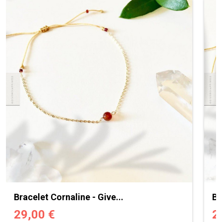
Bracelet Cornaline - Give...
Br
29,00 €
2