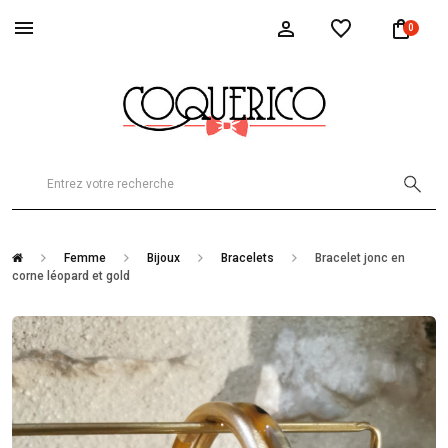
0
Femme
Bijoux
Bracelets
Bracelet jonc en
corne léopard et gold