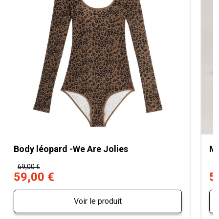
Body léopard -We Are Jolies
Mu
69,00 €
7
59,00 €
5
Voir le produit