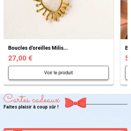
Boucles d'oreilles Milis...
Bo
27,00 €
5
Voir le produit
Cartes cadeaux
Faites plaisir à coup sûr !