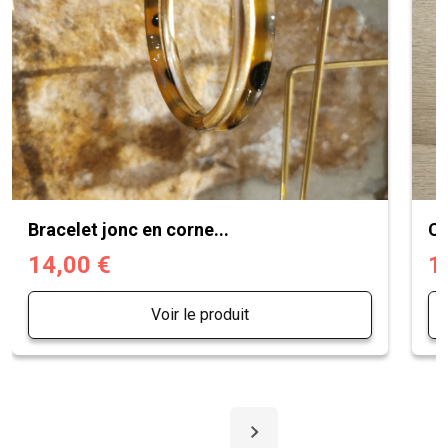
Bracelet jonc en corne...
Ch
14,00 €
1
Voir le produit