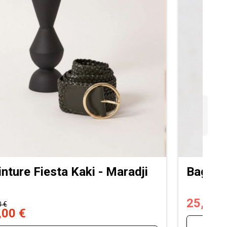
inture Fiesta Kaki - Maradji
Bague 
25,00 
0 €
,00 €