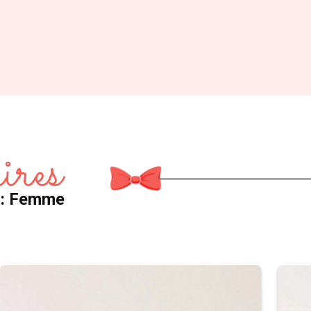
ires
e : Femme