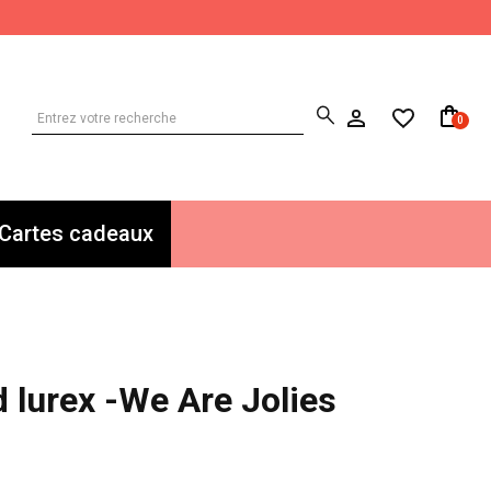
0
Cartes cadeaux
d lurex -We Are Jolies