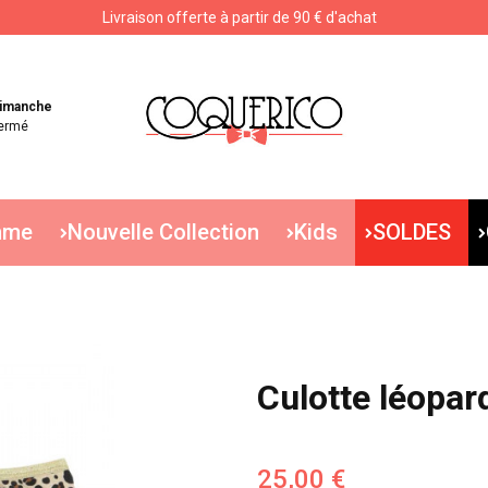
Livraison offerte à partir de 90 € d'achat
Livraison offerte à partir de 90 € d'achat
imanche
ermé
mme
Nouvelle Collection
Kids
SOLDES
Culotte léopar
25,00 €