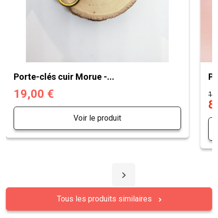
Porte-clés cuir Morue -...
Po
19,00 €
12,
8
Voir le produit
Tous les produits similaires