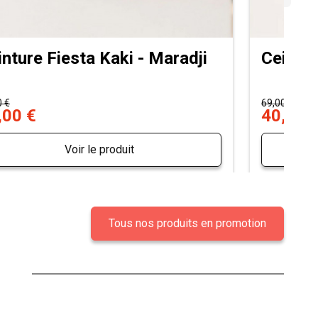
inture Fiesta Kaki - Maradji
Ceintur
0 €
69,00 €
,00 €
40,00 
Voir le produit
Tous nos produits en promotion