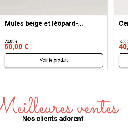
Mules beige et léopard-...
Ce
70,00 €
75,0
50,00 €
40
Voir le produit
eilleures ventes
Nos clients adorent