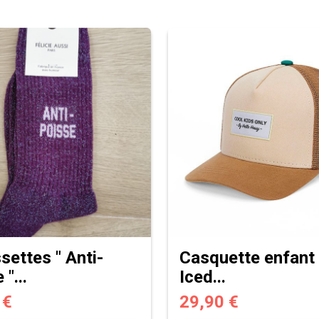
settes " Anti-
Casquette enfant
 "...
Iced...
 €
29,90 €