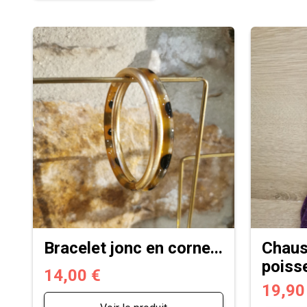
Bracelet jonc en corne...
Chaus
poisse
14,00 €
19,90