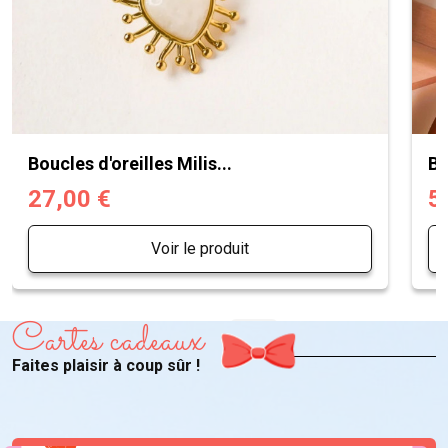
Boucles d'oreilles Milis...
Bo
27,00 €
5
Voir le produit
Cartes cadeaux
Faites plaisir à coup sûr !