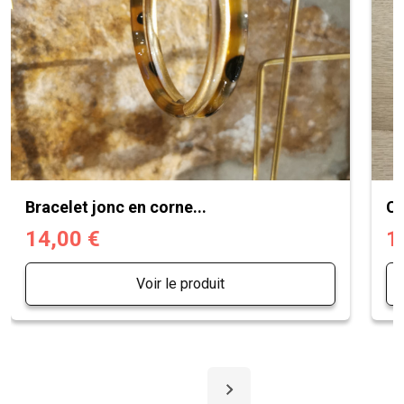
Bracelet jonc en corne...
Ch
14,00 €
1
Voir le produit