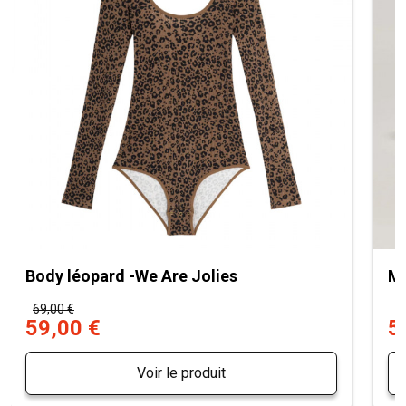
Body léopard -We Are Jolies
Mu
69,00 €
7
59,00 €
5
Voir le produit