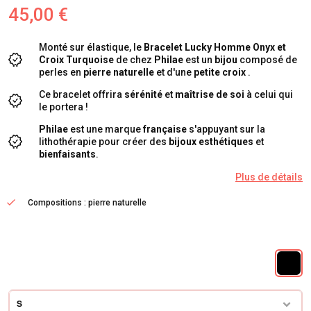
45,00 €
Monté sur élastique, le
Bracelet Lucky Homme Onyx et
Croix Turquoise
de chez
Philae
est un
bijou
composé de
perles en
pierre naturelle
et d'une
petite croix
.
Ce bracelet offrira
sérénité
et
maîtrise de soi
à celui qui
le portera !
Philae
est une marque
française
s'appuyant sur la
lithothérapie pour créer des
bijoux esthétiques
et
bienfaisants
.
Plus de détails
Compositions : pierre naturelle
S