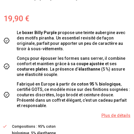
19,90 €
Le
boxer Billy Purple
propose une teinte aubergine avec
des motifs p
iranha
. Un essentiel revisité de façon
originale, parfait pour apporter un peu de caractère au
tiroir à sous-vêtements.
Conçu pour épouser les formes sans serrer, il combine
confort et maintien grâce à sa
coupe ajustée
et ses
coutures plates
. La présence d’
élasthanne
(5 %) assure
une élasticité souple.
Fabriqué en Europe à partir de
coton 95 % biologique
,
certifié GOTS, ce modèle mise sur des finitions soignées :
coutures discrètes, logo brodé et ceinture douce.
Présenté dans un coffret élégant, c’est un cadeau parfait
et responsable.
Plus de détails
Compositions : 95% coton
biologique, 5% élasthanne