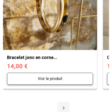
Bracelet jonc en corne...
Ch
14,00 €
1
Voir le produit