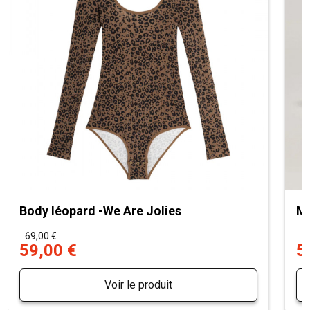
Body léopard -We Are Jolies
Mu
69,00 €
7
59,00 €
5
Voir le produit