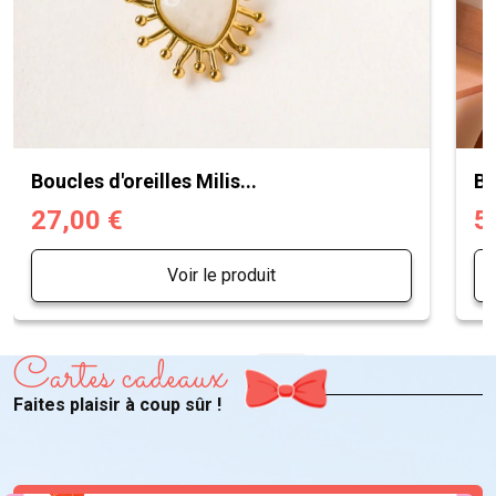
Boucles d'oreilles Milis...
Bo
27,00 €
5
Voir le produit
Cartes cadeaux
Faites plaisir à coup sûr !