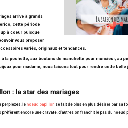
iages arrive à grands
rico, cette période
oup à coeur puisque
pouvoir vous proposer
accessoires variés, originaux et tendances.
 à la pochette, aux boutons de manchette pour monsieur, au pe
ijoux pour madame, nous faisons tout pour rendre cette belle
lon : la star des mariages
 perplexes, le
noeud papillon
se fait de plus en plus désirer par sa fo
ns préfèrent encore une
cravate
, d’autres on franchit le pas du
noeud p