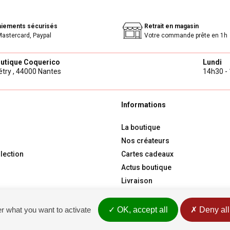
aiements sécurisés
Retrait en magasin
Mastercard, Paypal
Votre commande prête en 1h
outique Coquerico
Lundi
try ,
44000 Nantes
14h30 - 
Informations
La boutique
Nos créateurs
lection
Cartes cadeaux
Actus boutique
Livraison
Contact
er what you want to activate
OK, accept all
Deny all
Conditions générales de vente
Rétractati