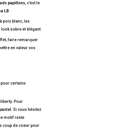
uds papillons
, c’est le
sa LB
.
à pois blanc, les
n look sobre et élégant.
ffet, faire remarquer
mettre en valeur vos
s pour certains
 liberty. Pour
pastel
. Si vous hésitez
ce motif reste
os coup de coeur pour