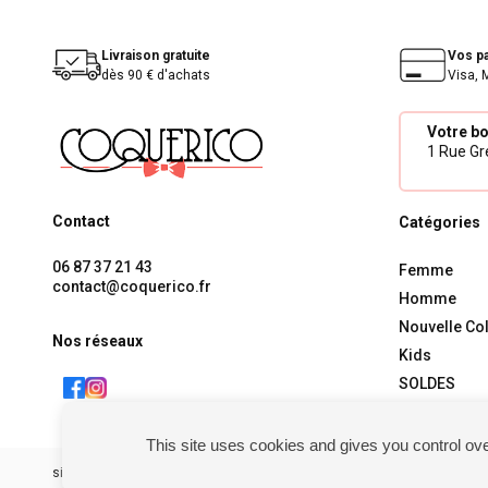
Livraison gratuite
Vos p
dès 90 € d'achats
Visa, 
Votre b
1 Rue Gré
Contact
Catégories
06 87 37 21 43
Femme
contact@coquerico.fr
Homme
Nouvelle Col
Nos réseaux
Kids
SOLDES
This site uses cookies and gives you control ov
siret : 81238106900028