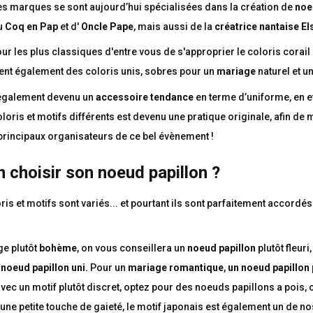
es marques se sont aujourd’hui spécialisées dans la création de
noe
u
Coq en Pap
et d'
Oncle Pape
, mais aussi de la
créatrice nantaise El
our les plus classiques d'entre vous de s'approprier le coloris corail 
t également des coloris unis, sobres pour un
mariage
naturel et u
également devenu un
accessoire tendance
en terme d’uniforme, en e
loris et motifs différents est devenu une pratique originale, afin de 
principaux organisateurs de ce bel évènement !
 choisir son noeud papillon ?
ris et motifs sont variés... et pourtant ils sont parfaitement accordé
ge plutôt
bohème
, on vous conseillera un
noeud papillon
plutôt fleuri,
n
noeud papillon uni.
Pour un
mariage romantique
,
un noeud papillon 
vec un motif plutôt discret, optez pour des noeuds papillons a pois, 
une petite touche de gaieté, le motif japonais est également un de n