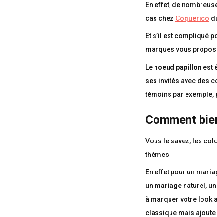
En effet, de nombreus
cas chez
Coquerico
d
Et s’il est compliqué p
marques vous proposen
Le
noeud papillon
est 
ses invités avec des co
témoins par exemple, 
Comment bien
Vous le savez, les colo
thèmes.
En effet pour un maria
un
mariage
naturel, u
à marquer votre look a
classique mais ajoute 