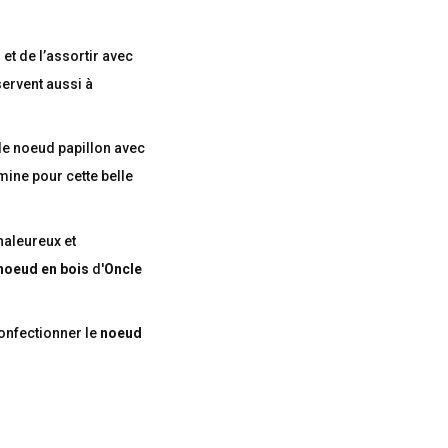
et de l’assortir avec
servent aussi à
 le noeud papillon avec
mine pour cette belle
haleureux et
noeud en bois
d'
Oncle
onfectionner le
noeud