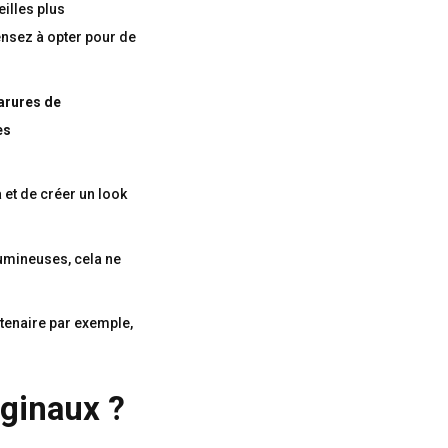
eilles plus
ensez à opter pour de
arures de
es
là et de créer un look
umineuses, cela ne
rtenaire par exemple,
riginaux ?