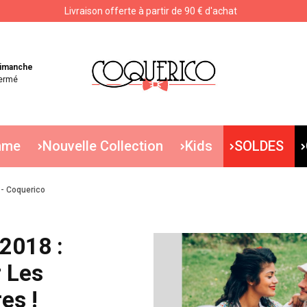
Livraison offerte à partir de 90 € d'achat
Livraison offerte à partir de 90 € d'achat
imanche
ermé
mme
Nouvelle Collection
Kids
SOLDES
 - Coquerico
2018 :
 Les
es !