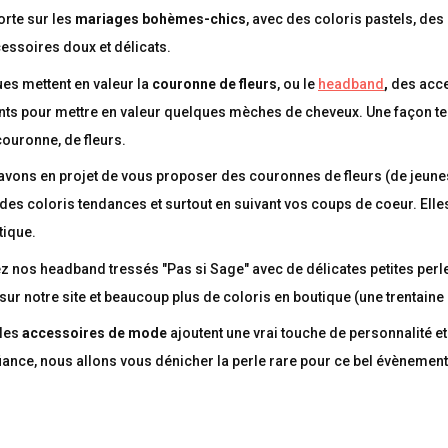
orte sur les
mariages bohèmes-chics
, avec des coloris pastels, de
essoires doux et délicats.
s mettent en valeur la
couronne de fleurs
, ou le
headband
,
des acce
ts pour mettre en valeur quelques mèches de cheveux. Une façon t
 couronne, de fleurs.
vons en projet de vous proposer des couronnes de fleurs (de jeune
s des coloris tendances et surtout en suivant vos coups de coeur. Elle
tique.
 nos headband tressés "Pas si Sage" avec de délicates petites perle
 sur notre site et beaucoup plus de coloris en boutique (une trentaine 
 les
accessoires de mode
ajoutent une vrai touche de personnalité et 
iance, nous allons vous dénicher la perle rare pour ce bel évènement