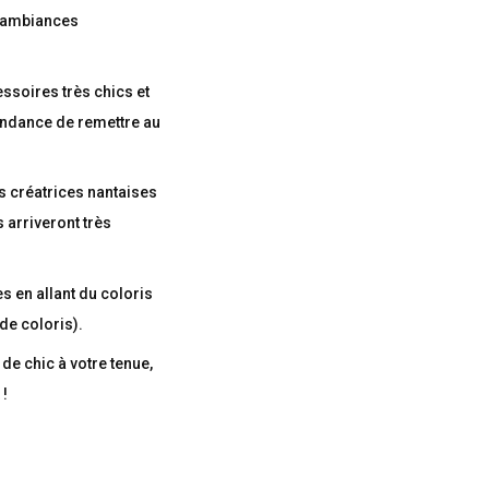
s ambiances
ssoires très chics et
endance de remettre au
s créatrices nantaises
s arriveront très
s en allant du coloris
de coloris).
de chic à votre tenue,
 !