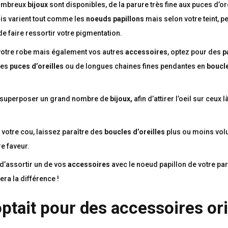
nombreux
bijoux
sont disponibles, de la parure très fine aux puces d’or
is varient tout comme les
noeuds papillons
mais selon votre teint, p
n de faire ressortir votre pigmentation.
 votre robe mais également vos autres
accessoires
, optez pour des
p
tes
puces d’oreilles
ou de longues chaines fines pendantes en
boucl
as superposer un grand nombre de
bijoux,
afin d’attirer l’oeil sur ceux 
 votre cou, laissez paraître des
boucles d’oreilles
plus ou moins vol
re faveur.
st d’assortir un de vos
accessoires
avec le noeud papillon de votre pa
 fera la différence !
 optait pour des accessoires o